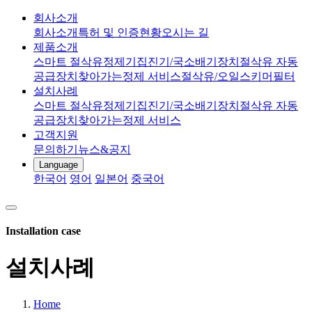
회사소개
회사소개
특허 및 인증현황
오시는 길
제품소개
스마트 절삭유정제기
집진기/국소배기장치
절삭유 자동
공급장치
찾아가는정제 서비스
절삭유/오일스키머
필터
설치사례
스마트 절삭유정제기
집진기/국소배기장치
절삭유 자동
공급장치
찾아가는정제 서비스
고객지원
문의하기
뉴스&공지
Language
한국어
영어
일본어
중국어
Installation case
설치사례
Home