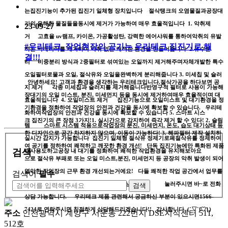
는집진기능이 추가된 집진기 일체형 장치입니다 절삭탱크의 오염물질과공장대
기의 유해한 물질들을동시에 제거가 가능하여 매우 효울적입니다 1. 악취제
23-09-27
거 고효율 uv램프, 카이온, 가공활성탄, 강력한 에어샤워를 통하여악취의 유발
#우리테크_작업현장의 공기는 우리테크 집진기로 해
하는 박테리아를 제거하여 악취 없는 쾌적한 환경을 만들어줍니다 2.유수분
결!!!
리 비중분리 방식과 2중필터로 섞여있는 오일까지 제거해주며자체개발한 특수
오일필터로물과 오일, 절삭유와 오일을완벽하게 분리해줍니다 3. 미세칩 및 슬러
안녕하세요! 고객과 환경을 생각하는 우리테크입니다.절삭가공을 하다보면 공
지 제거 각종 미세칩과 슬러지를 제거해줍니다반영구적 필터로 사용이 가능해
장대기의 오일 미스트, 분진, 미세먼지 등을 동시에 제거하여매우 효율적이며 대
효울적입니다 4. 오일미스트 제거 집진기능으로 오일미스트 및 대기환경을 정
기환경을 정화하여 작업장의 안전과 건강을 동시에 확보할 수 있습니다. 우리테
화하여작업장의 안전과 건강을 동시에 확보할 수 있습니다 5. 스마트 시스
크 집진기의 큰 장점 3가지!1. 실시간으로 감지하여 즉각 제거 할 수 있다! 2. 슬림
템 스마트 시스템 적용으로작업장의 분진, 미세먼지, 온도, 습도 대기상태 등
한 디자인으로 공간 차지하지 않으며, 이동이 가능하다! 3. 헤파필터 제작 설치하
실시간 감지가 가능합니다 집진기 일체형 절삭유 정제기로폐절삭유를 정제하여
여 공기를 정하하여 쾌적하고 깨끗한 환경 개선! 단독 집진기능에만 특화된 제품
검색
재사용도하고공장 내 대기를 정화하여 쾌적한 작업환경을 유지해보아요
으로 절삭유 부패로 또는 오일 미스트,분진, 미세먼지 등 공장의 악취 발생이 되어
열악한 작업장의 근무 환경 개선되는거에요! 다들 쾌적한 작업 공간에서 업무를
검색어
필수
상승 뿐만이 아니라 공작기계 수명까지 상승!! 눌러주시면 바~로 전화
검색
상담 가능합니다. 우리테크 제품 관련해서 궁금하신 부분이 있으시면1566-
7424로 연락주시면 친절하게 상담해드리겠습니다!! 감사합니다. (´▽`ʃ♡ƪ)
주소
인천광역시 계양구 서운동 222번지 DSE지식센터 511,
512호