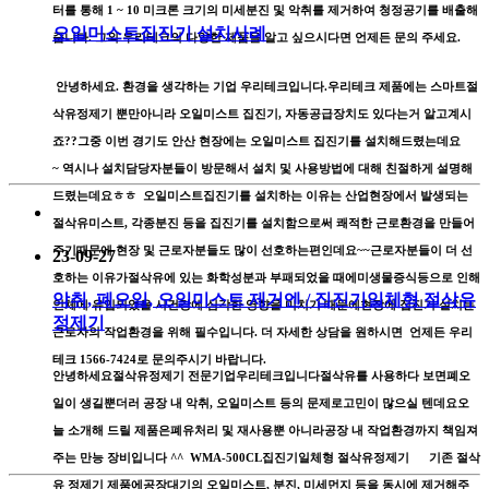
터를 통해 1 ~ 10 미크론 크기의 미세분진 및 악취를 제거하여 청정공기를 배출해
오일미스트집진기 설치사례
줍니다. 그외 우리테크의 다양한 제품을 알고 싶으시다면 언제든 문의 주세요.
안녕하세요. 환경을 생각하는 기업 우리테크입니다.​우리테크 제품에는 스마트절
삭유정제기 뿐만아니라 오일미스트 집진기, 자동공급장치도 있다는거 알고계시
죠??​그중 이번 경기도 안산 현장에는 오일미스트 집진기를 설치해드렸는데요
~ 역시나 설치담당자분들이 방문해서 설치 및 사용방법에 대해 친절하게 설명해
드렸는데요ㅎㅎ 오일미스트집진기를 설치하는 이유는 산업현장에서 발생되는
절삭유미스트, 각종분진 등을 집진기를 설치함으로써 쾌적한 근로환경을 만들어
주기때문에 현장 및 근로자분들도 많이 선호하는편인데요~~근로자분들이 더 선
23-09-27
호하는 이유가절삭유에 있는 화학성분과 부패되었을 때에미생물증식등으로 인해
악취, 폐오일, 오일미스트 제거엔 / 집진기일체형 절삭유
인체에 유입되었을 시건강에 심각한 영향을 미치기 때문에현장에 집진기 설치는
정제기
근로자의 작업환경을 위해 필수입니다. 더 자세한 상담을 원하시면 언제든 우리
테크 1566-7424로 문의주시기 바랍니다.
안녕하세요절삭유정제기 전문기업우리테크입니다​절삭유를 사용하다 보면폐오
일이 생길뿐더러 공장 내 악취, 오일미스트 등의 문제로고민이 많으실 텐데요오
늘 소개해 드릴 제품은폐유처리 및 재사용뿐 아니라공장 내 작업환경까지 책임져
주는 만능 장비입니다 ^^ WMA-500CL집진기일체형 절삭유정제기 기존 절삭
유 정제기​ 제품에공장대기의 오일미스트, 분진, 미세먼지 등을 동시에 제거해주